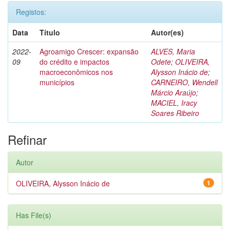
Registos:
Data
Título
Autor(es)
2022-
Agroamigo Crescer: expansão
ALVES, Maria
09
do crédito e impactos
Odete
;
OLIVEIRA,
macroeconômicos nos
Alysson Inácio de
;
municípios
CARNEIRO, Wendell
Márcio Araújo
;
MACIEL, Iracy
Soares Ribeiro
Refinar
Autor
OLIVEIRA, Alysson Inácio de
1
Has File(s)