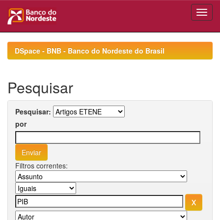
Skip
navigation
DSpace - BNB - Banco do Nordeste do Brasil
Pesquisar
Pesquisar:
por
Filtros correntes: