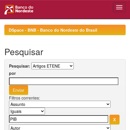
Skip
navigation
DSpace - BNB - Banco do Nordeste do Brasil
Pesquisar
Pesquisar:
por
Filtros correntes: