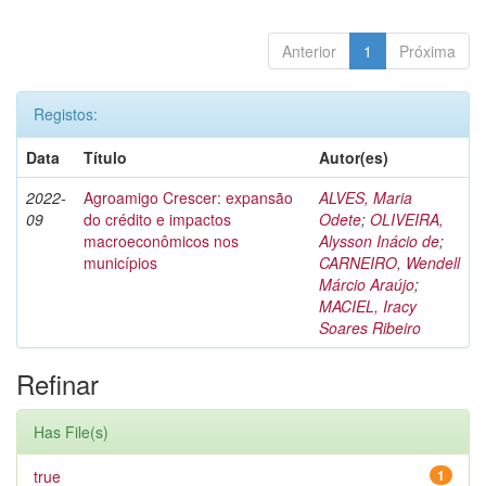
Anterior
1
Próxima
Registos:
Data
Título
Autor(es)
2022-
Agroamigo Crescer: expansão
ALVES, Maria
09
do crédito e impactos
Odete
;
OLIVEIRA,
macroeconômicos nos
Alysson Inácio de
;
municípios
CARNEIRO, Wendell
Márcio Araújo
;
MACIEL, Iracy
Soares Ribeiro
Refinar
Has File(s)
true
1