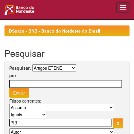
Skip
navigation
DSpace - BNB - Banco do Nordeste do Brasil
Pesquisar
Pesquisar:
por
Filtros correntes: