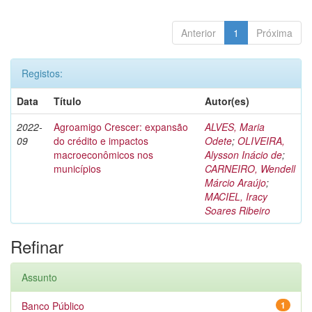
Anterior
1
Próxima
Registos:
Data
Título
Autor(es)
2022-
Agroamigo Crescer: expansão
ALVES, Maria
09
do crédito e impactos
Odete
;
OLIVEIRA,
macroeconômicos nos
Alysson Inácio de
;
municípios
CARNEIRO, Wendell
Márcio Araújo
;
MACIEL, Iracy
Soares Ribeiro
Refinar
Assunto
Banco Público
1