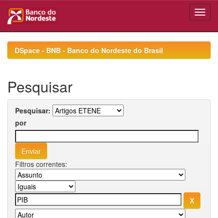
Skip
navigation
DSpace - BNB - Banco do Nordeste do Brasil
Pesquisar
Pesquisar:
por
Filtros correntes: