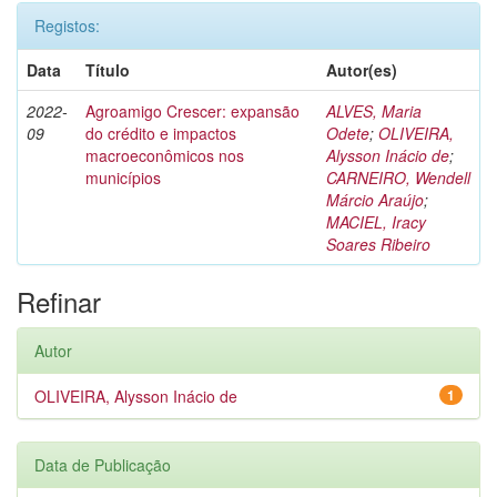
Registos:
Data
Título
Autor(es)
2022-
Agroamigo Crescer: expansão
ALVES, Maria
09
do crédito e impactos
Odete
;
OLIVEIRA,
macroeconômicos nos
Alysson Inácio de
;
municípios
CARNEIRO, Wendell
Márcio Araújo
;
MACIEL, Iracy
Soares Ribeiro
Refinar
Autor
OLIVEIRA, Alysson Inácio de
1
Data de Publicação