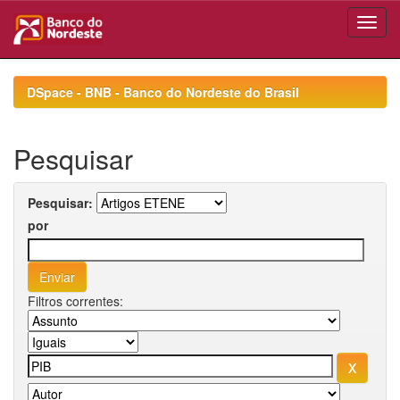
Skip
navigation
DSpace - BNB - Banco do Nordeste do Brasil
Pesquisar
Pesquisar:
por
Filtros correntes: