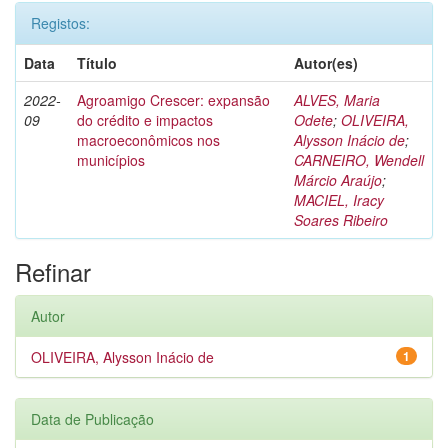
Registos:
Data
Título
Autor(es)
2022-
Agroamigo Crescer: expansão
ALVES, Maria
09
do crédito e impactos
Odete
;
OLIVEIRA,
macroeconômicos nos
Alysson Inácio de
;
municípios
CARNEIRO, Wendell
Márcio Araújo
;
MACIEL, Iracy
Soares Ribeiro
Refinar
Autor
OLIVEIRA, Alysson Inácio de
1
Data de Publicação