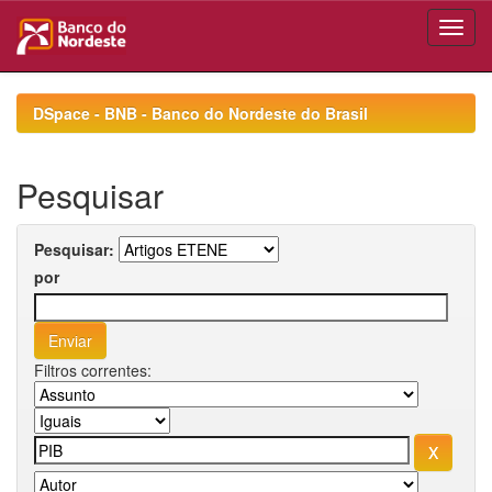
Skip
navigation
DSpace - BNB - Banco do Nordeste do Brasil
Pesquisar
Pesquisar:
por
Filtros correntes: