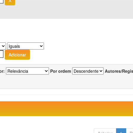
or:
Por ordem
Autores/Regi