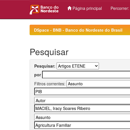
Página principal
Percorrer
Skip
navigation
DSpace - BNB - Banco do Nordeste do Brasil
Pesquisar
Pesquisar:
por
Filtros correntes: