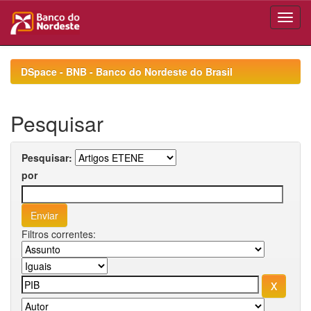
Skip
navigation
DSpace - BNB - Banco do Nordeste do Brasil
Pesquisar
Pesquisar:
por
Filtros correntes: