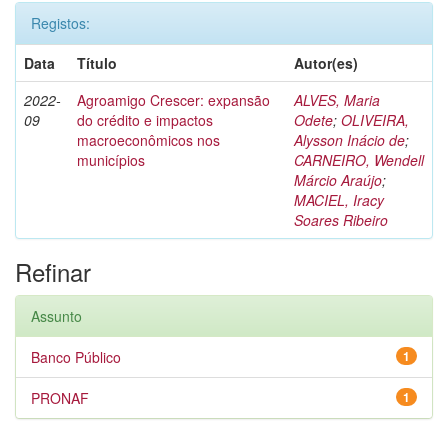
Registos:
Data
Título
Autor(es)
2022-
Agroamigo Crescer: expansão
ALVES, Maria
09
do crédito e impactos
Odete
;
OLIVEIRA,
macroeconômicos nos
Alysson Inácio de
;
municípios
CARNEIRO, Wendell
Márcio Araújo
;
MACIEL, Iracy
Soares Ribeiro
Refinar
Assunto
Banco Público
1
PRONAF
1