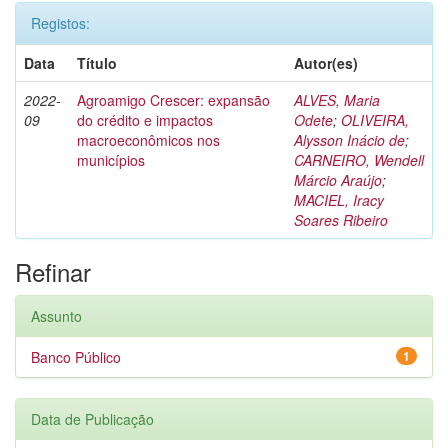
Registos:
Data
Título
Autor(es)
2022-
Agroamigo Crescer: expansão
ALVES, Maria
09
do crédito e impactos
Odete
;
OLIVEIRA,
macroeconômicos nos
Alysson Inácio de
;
municípios
CARNEIRO, Wendell
Márcio Araújo
;
MACIEL, Iracy
Soares Ribeiro
Refinar
Assunto
Banco Público
1
Data de Publicação