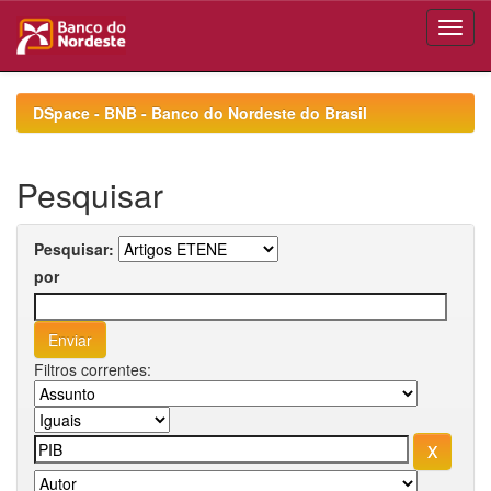
Skip
navigation
DSpace - BNB - Banco do Nordeste do Brasil
Pesquisar
Pesquisar:
por
Filtros correntes: