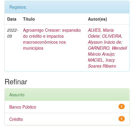
Registos:
Data
Título
Autor(es)
2022-
Agroamigo Crescer: expansão
ALVES, Maria
09
do crédito e impactos
Odete
;
OLIVEIRA,
macroeconômicos nos
Alysson Inácio de
;
municípios
CARNEIRO, Wendell
Márcio Araújo
;
MACIEL, Iracy
Soares Ribeiro
Refinar
Assunto
Banco Público
1
Crédito
1