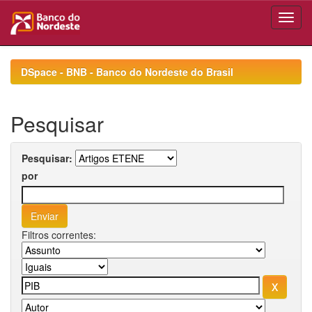
Skip
navigation
DSpace - BNB - Banco do Nordeste do Brasil
Pesquisar
Pesquisar:
por
Filtros correntes: