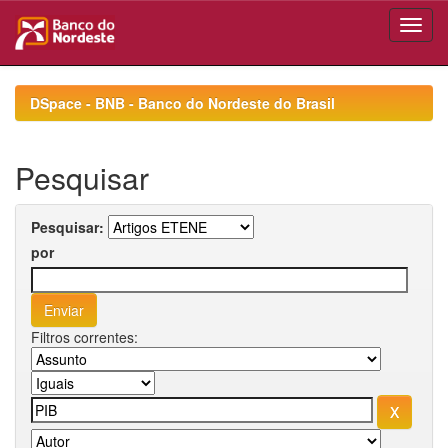
Skip
navigation
DSpace - BNB - Banco do Nordeste do Brasil
Pesquisar
Pesquisar:
por
Filtros correntes: