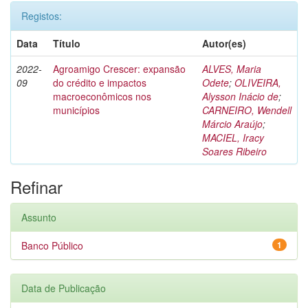
Registos:
Data
Título
Autor(es)
2022-
Agroamigo Crescer: expansão
ALVES, Maria
09
do crédito e impactos
Odete
;
OLIVEIRA,
macroeconômicos nos
Alysson Inácio de
;
municípios
CARNEIRO, Wendell
Márcio Araújo
;
MACIEL, Iracy
Soares Ribeiro
Refinar
Assunto
Banco Público
1
Data de Publicação