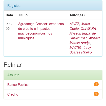
Registos:
Data
Título
Autor(es)
2022-
Agroamigo Crescer: expansão
ALVES, Maria
09
do crédito e impactos
Odete
;
OLIVEIRA,
macroeconômicos nos
Alysson Inácio de
;
municípios
CARNEIRO, Wendell
Márcio Araújo
;
MACIEL, Iracy
Soares Ribeiro
Refinar
Assunto
Banco Público
1
Crédito
1