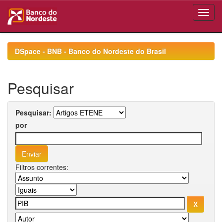
Skip
navigation
DSpace - BNB - Banco do Nordeste do Brasil
Pesquisar
Pesquisar:
por
Filtros correntes: