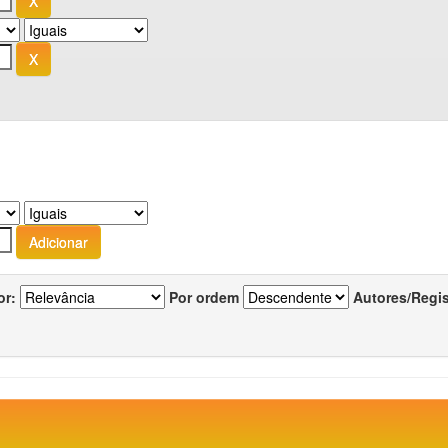
or:
Por ordem
Autores/Regi