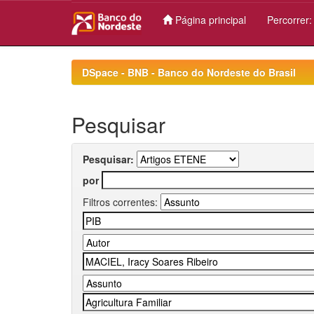
Página principal
Percorrer
Skip
navigation
DSpace - BNB - Banco do Nordeste do Brasil
Pesquisar
Pesquisar:
por
Filtros correntes: