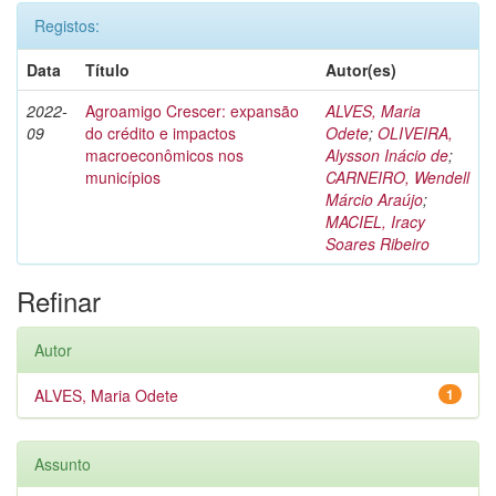
Registos:
Data
Título
Autor(es)
2022-
Agroamigo Crescer: expansão
ALVES, Maria
09
do crédito e impactos
Odete
;
OLIVEIRA,
macroeconômicos nos
Alysson Inácio de
;
municípios
CARNEIRO, Wendell
Márcio Araújo
;
MACIEL, Iracy
Soares Ribeiro
Refinar
Autor
ALVES, Maria Odete
1
Assunto