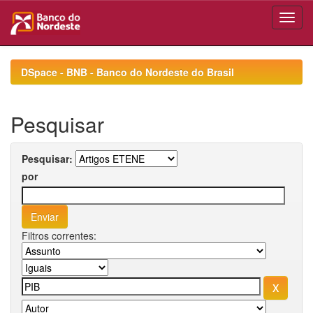
Skip
navigation
DSpace - BNB - Banco do Nordeste do Brasil
Pesquisar
Pesquisar:
por
Filtros correntes: