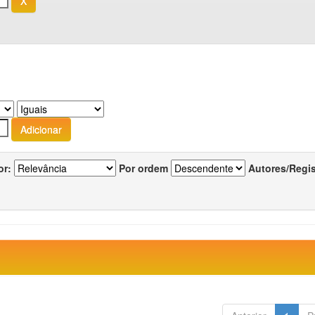
or:
Por ordem
Autores/Regi