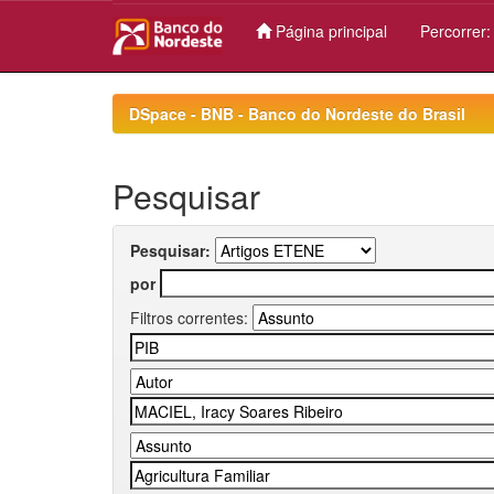
Página principal
Percorrer
Skip
navigation
DSpace - BNB - Banco do Nordeste do Brasil
Pesquisar
Pesquisar:
por
Filtros correntes: