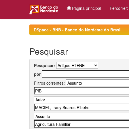
Página principal
Percorrer
Skip
navigation
DSpace - BNB - Banco do Nordeste do Brasil
Pesquisar
Pesquisar:
por
Filtros correntes: