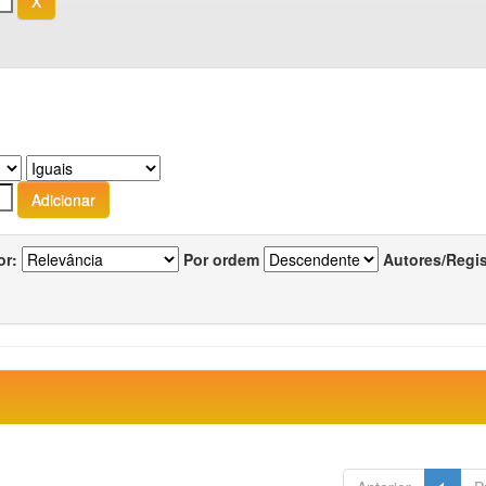
or:
Por ordem
Autores/Regi