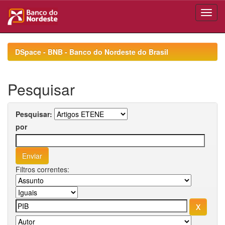
Skip
navigation
DSpace - BNB - Banco do Nordeste do Brasil
Pesquisar
Pesquisar:
por
Filtros correntes: