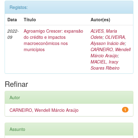
Registos:
Data
Título
Autor(es)
2022-
Agroamigo Crescer: expansão
ALVES, Maria
09
do crédito e impactos
Odete
;
OLIVEIRA,
macroeconômicos nos
Alysson Inácio de
;
municípios
CARNEIRO, Wendell
Márcio Araújo
;
MACIEL, Iracy
Soares Ribeiro
Refinar
Autor
CARNEIRO, Wendell Márcio Araújo
1
Assunto