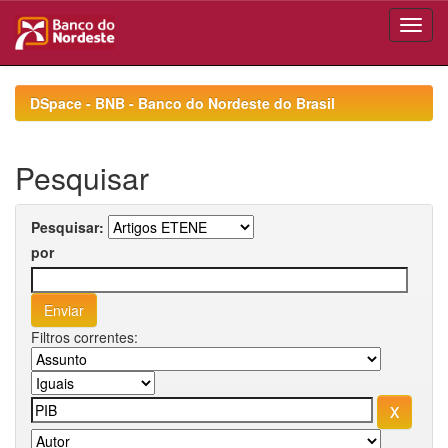
Skip
navigation
DSpace - BNB - Banco do Nordeste do Brasil
Pesquisar
Pesquisar:
por
Filtros correntes: