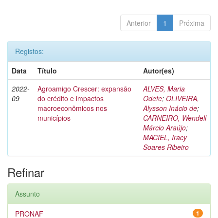
Anterior
1
Próxima
Registos:
Data
Título
Autor(es)
2022-
Agroamigo Crescer: expansão
ALVES, Maria
09
do crédito e impactos
Odete
;
OLIVEIRA,
macroeconômicos nos
Alysson Inácio de
;
municípios
CARNEIRO, Wendell
Márcio Araújo
;
MACIEL, Iracy
Soares Ribeiro
Refinar
Assunto
PRONAF
1