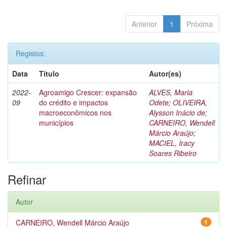
Anterior
1
Próxima
Registos:
Data
Título
Autor(es)
2022-
Agroamigo Crescer: expansão
ALVES, Maria
09
do crédito e impactos
Odete
;
OLIVEIRA,
macroeconômicos nos
Alysson Inácio de
;
municípios
CARNEIRO, Wendell
Márcio Araújo
;
MACIEL, Iracy
Soares Ribeiro
Refinar
Autor
CARNEIRO, Wendell Márcio Araújo
1