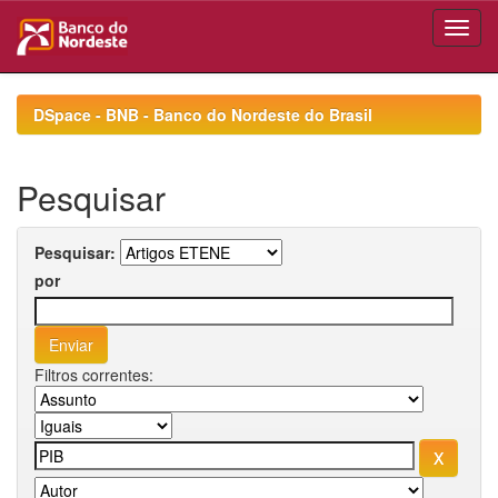
Skip
navigation
DSpace - BNB - Banco do Nordeste do Brasil
Pesquisar
Pesquisar:
por
Filtros correntes: