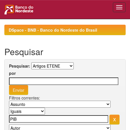
Skip
navigation
DSpace - BNB - Banco do Nordeste do Brasil
Pesquisar
Pesquisar:
por
Filtros correntes: