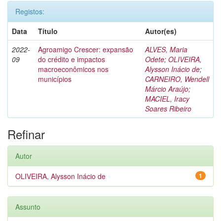
Registos:
Data
Título
Autor(es)
2022-
Agroamigo Crescer: expansão
ALVES, Maria
09
do crédito e impactos
Odete
;
OLIVEIRA,
macroeconômicos nos
Alysson Inácio de
;
municípios
CARNEIRO, Wendell
Márcio Araújo
;
MACIEL, Iracy
Soares Ribeiro
Refinar
Autor
OLIVEIRA, Alysson Inácio de
1
Assunto