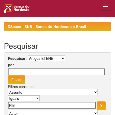
Skip
navigation
DSpace - BNB - Banco do Nordeste do Brasil
Pesquisar
Pesquisar:
por
Filtros correntes: