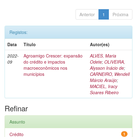
Anterior
1
Próxima
Registos:
Data
Título
Autor(es)
2022-
Agroamigo Crescer: expansão
ALVES, Maria
09
do crédito e impactos
Odete
;
OLIVEIRA,
macroeconômicos nos
Alysson Inácio de
;
municípios
CARNEIRO, Wendell
Márcio Araújo
;
MACIEL, Iracy
Soares Ribeiro
Refinar
Assunto
Crédito
1