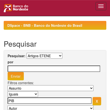
Skip
navigation
DSpace - BNB - Banco do Nordeste do Brasil
Pesquisar
Pesquisar:
por
Filtros correntes: