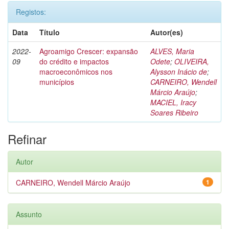
Registos:
Data
Título
Autor(es)
2022-
Agroamigo Crescer: expansão
ALVES, Maria
09
do crédito e impactos
Odete
;
OLIVEIRA,
macroeconômicos nos
Alysson Inácio de
;
municípios
CARNEIRO, Wendell
Márcio Araújo
;
MACIEL, Iracy
Soares Ribeiro
Refinar
Autor
CARNEIRO, Wendell Márcio Araújo
1
Assunto