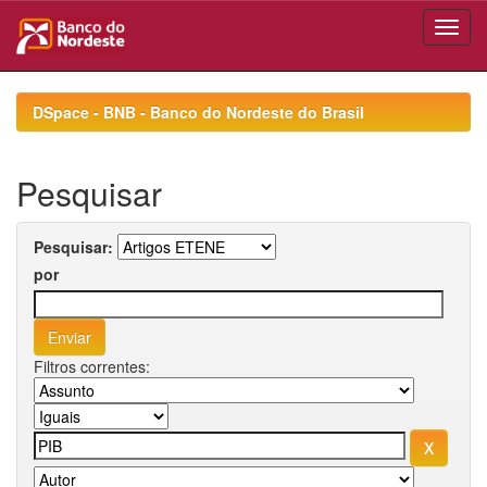
Skip
navigation
DSpace - BNB - Banco do Nordeste do Brasil
Pesquisar
Pesquisar:
por
Filtros correntes: