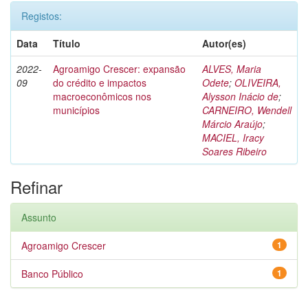
Registos:
Data
Título
Autor(es)
2022-
Agroamigo Crescer: expansão
ALVES, Maria
09
do crédito e impactos
Odete
;
OLIVEIRA,
macroeconômicos nos
Alysson Inácio de
;
municípios
CARNEIRO, Wendell
Márcio Araújo
;
MACIEL, Iracy
Soares Ribeiro
Refinar
Assunto
Agroamigo Crescer
1
Banco Público
1