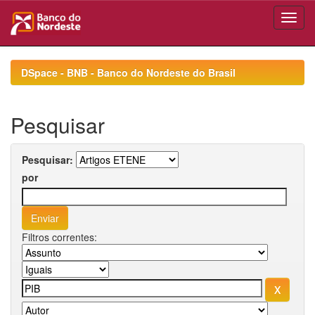
Skip
navigation
DSpace - BNB - Banco do Nordeste do Brasil
Pesquisar
Pesquisar:
por
Filtros correntes: