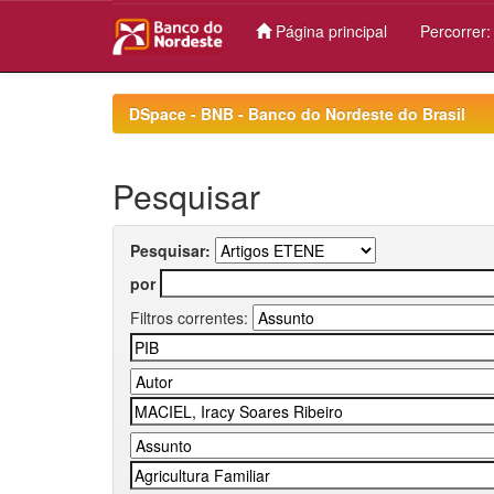
Página principal
Percorrer
Skip
navigation
DSpace - BNB - Banco do Nordeste do Brasil
Pesquisar
Pesquisar:
por
Filtros correntes: