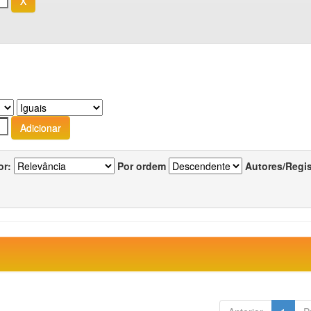
or:
Por ordem
Autores/Regi