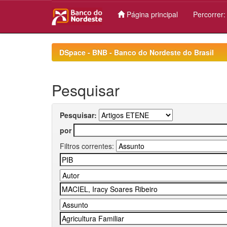
Página principal
Percorrer
Skip
navigation
DSpace - BNB - Banco do Nordeste do Brasil
Pesquisar
Pesquisar:
por
Filtros correntes: