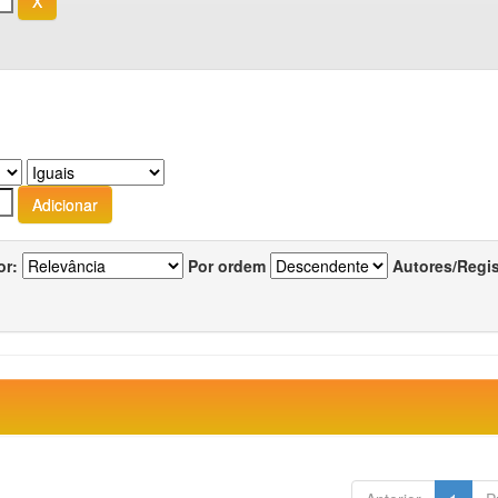
or:
Por ordem
Autores/Regi