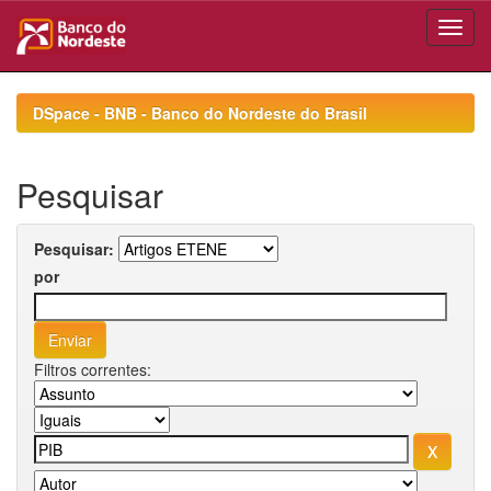
Skip
navigation
DSpace - BNB - Banco do Nordeste do Brasil
Pesquisar
Pesquisar:
por
Filtros correntes: