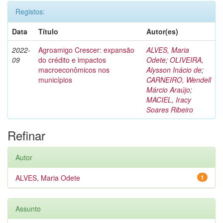
Registos:
Data
Título
Autor(es)
2022-
Agroamigo Crescer: expansão
ALVES, Maria
09
do crédito e impactos
Odete
;
OLIVEIRA,
macroeconômicos nos
Alysson Inácio de
;
municípios
CARNEIRO, Wendell
Márcio Araújo
;
MACIEL, Iracy
Soares Ribeiro
Refinar
Autor
ALVES, Maria Odete
1
Assunto