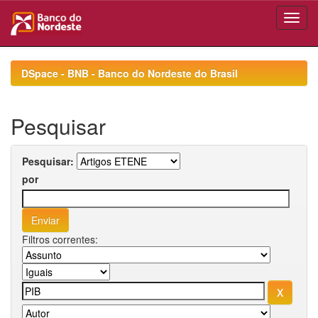
Skip
navigation
DSpace - BNB - Banco do Nordeste do Brasil
Pesquisar
Pesquisar:
por
Filtros correntes: