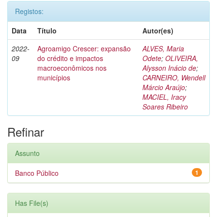
Registos:
Data
Título
Autor(es)
2022-
Agroamigo Crescer: expansão
ALVES, Maria
09
do crédito e impactos
Odete
;
OLIVEIRA,
macroeconômicos nos
Alysson Inácio de
;
municípios
CARNEIRO, Wendell
Márcio Araújo
;
MACIEL, Iracy
Soares Ribeiro
Refinar
Assunto
Banco Público
1
Has File(s)