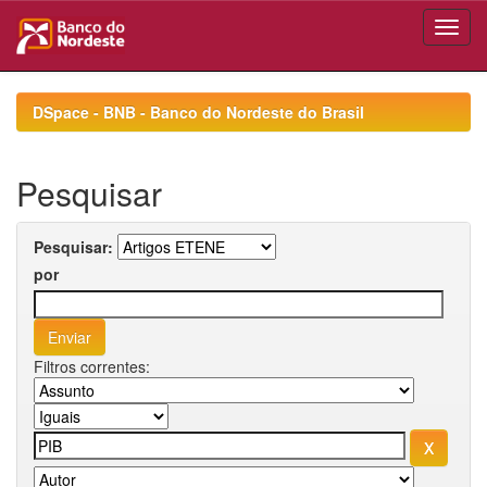
Skip
navigation
DSpace - BNB - Banco do Nordeste do Brasil
Pesquisar
Pesquisar:
por
Filtros correntes: