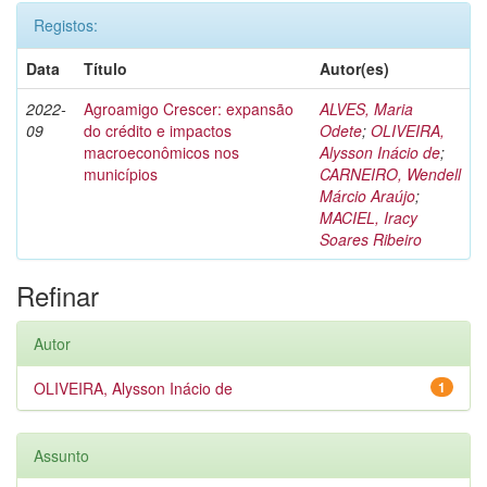
Registos:
Data
Título
Autor(es)
2022-
Agroamigo Crescer: expansão
ALVES, Maria
09
do crédito e impactos
Odete
;
OLIVEIRA,
macroeconômicos nos
Alysson Inácio de
;
municípios
CARNEIRO, Wendell
Márcio Araújo
;
MACIEL, Iracy
Soares Ribeiro
Refinar
Autor
OLIVEIRA, Alysson Inácio de
1
Assunto