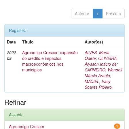
Anterior
1
Próxima
Registos:
Data
Título
Autor(es)
2022-
Agroamigo Crescer: expansão
ALVES, Maria
09
do crédito e impactos
Odete
;
OLIVEIRA,
macroeconômicos nos
Alysson Inácio de
;
municípios
CARNEIRO, Wendell
Márcio Araújo
;
MACIEL, Iracy
Soares Ribeiro
Refinar
Assunto
Agroamigo Crescer
1