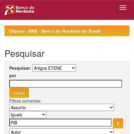
Skip
navigation
DSpace - BNB - Banco do Nordeste do Brasil
Pesquisar
Pesquisar:
por
Filtros correntes: