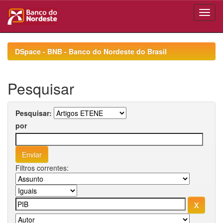
Skip
navigation
DSpace - BNB - Banco do Nordeste do Brasil
Pesquisar
Pesquisar:
por
Filtros correntes: