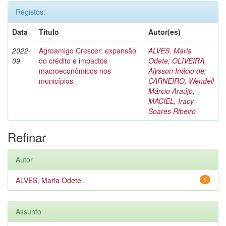
Registos:
Data
Título
Autor(es)
2022-
Agroamigo Crescer: expansão
ALVES, Maria
09
do crédito e impactos
Odete
;
OLIVEIRA,
macroeconômicos nos
Alysson Inácio de
;
municípios
CARNEIRO, Wendell
Márcio Araújo
;
MACIEL, Iracy
Soares Ribeiro
Refinar
Autor
ALVES, Maria Odete
1
Assunto