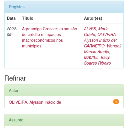
Registos:
Data
Título
Autor(es)
2022-
Agroamigo Crescer: expansão
ALVES, Maria
09
do crédito e impactos
Odete
;
OLIVEIRA,
macroeconômicos nos
Alysson Inácio de
;
municípios
CARNEIRO, Wendell
Márcio Araújo
;
MACIEL, Iracy
Soares Ribeiro
Refinar
Autor
OLIVEIRA, Alysson Inácio de
1
Assunto