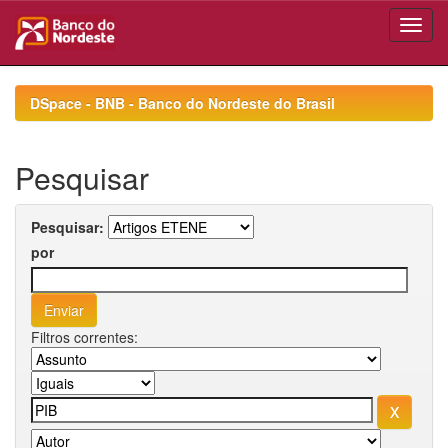
Skip
navigation
DSpace - BNB - Banco do Nordeste do Brasil
Pesquisar
Pesquisar:
por
Filtros correntes: