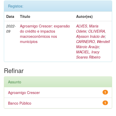
Registos:
Data
Título
Autor(es)
2022-
Agroamigo Crescer: expansão
ALVES, Maria
09
do crédito e impactos
Odete
;
OLIVEIRA,
macroeconômicos nos
Alysson Inácio de
;
municípios
CARNEIRO, Wendell
Márcio Araújo
;
MACIEL, Iracy
Soares Ribeiro
Refinar
Assunto
Agroamigo Crescer
1
Banco Público
1