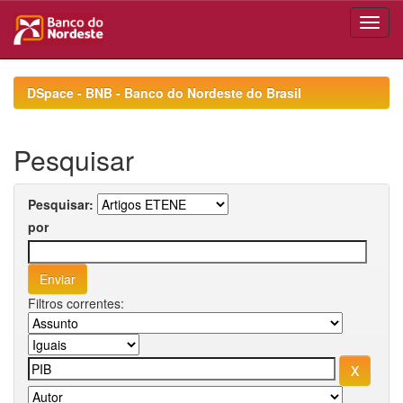
Skip
navigation
DSpace - BNB - Banco do Nordeste do Brasil
Pesquisar
Pesquisar:
por
Filtros correntes: