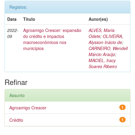
Registos:
Data
Título
Autor(es)
2022-
Agroamigo Crescer: expansão
ALVES, Maria
09
do crédito e impactos
Odete
;
OLIVEIRA,
macroeconômicos nos
Alysson Inácio de
;
municípios
CARNEIRO, Wendell
Márcio Araújo
;
MACIEL, Iracy
Soares Ribeiro
Refinar
Assunto
Agroamigo Crescer
1
Crédito
1