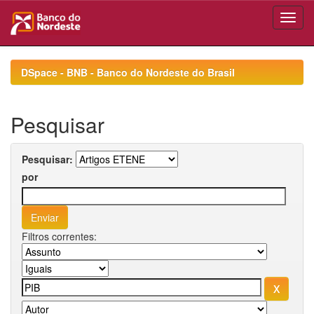
Skip
navigation
DSpace - BNB - Banco do Nordeste do Brasil
Pesquisar
Pesquisar:
por
Filtros correntes: