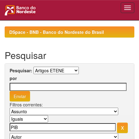
Skip
navigation
DSpace - BNB - Banco do Nordeste do Brasil
Pesquisar
Pesquisar:
por
Filtros correntes: