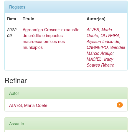
Registos:
Data
Título
Autor(es)
2022-
Agroamigo Crescer: expansão
ALVES, Maria
09
do crédito e impactos
Odete
;
OLIVEIRA,
macroeconômicos nos
Alysson Inácio de
;
municípios
CARNEIRO, Wendell
Márcio Araújo
;
MACIEL, Iracy
Soares Ribeiro
Refinar
Autor
ALVES, Maria Odete
1
Assunto