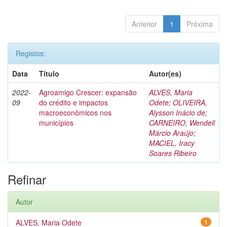
Anterior
1
Próxima
Registos:
Data
Título
Autor(es)
2022-
Agroamigo Crescer: expansão
ALVES, Maria
09
do crédito e impactos
Odete
;
OLIVEIRA,
macroeconômicos nos
Alysson Inácio de
;
municípios
CARNEIRO, Wendell
Márcio Araújo
;
MACIEL, Iracy
Soares Ribeiro
Refinar
Autor
ALVES, Maria Odete
1