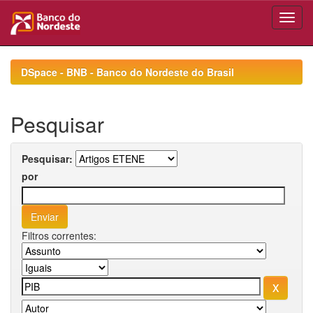
Skip
navigation
DSpace - BNB - Banco do Nordeste do Brasil
Pesquisar
Pesquisar:
por
Filtros correntes: