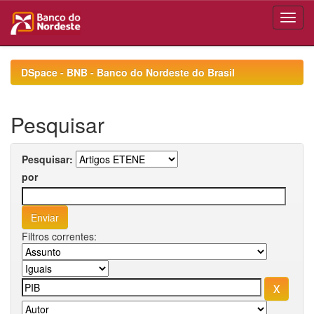
Skip
navigation
DSpace - BNB - Banco do Nordeste do Brasil
Pesquisar
Pesquisar:
por
Filtros correntes: