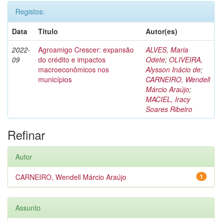
Registos:
Data
Título
Autor(es)
2022-
Agroamigo Crescer: expansão
ALVES, Maria
09
do crédito e impactos
Odete
;
OLIVEIRA,
macroeconômicos nos
Alysson Inácio de
;
municípios
CARNEIRO, Wendell
Márcio Araújo
;
MACIEL, Iracy
Soares Ribeiro
Refinar
Autor
CARNEIRO, Wendell Márcio Araújo
1
Assunto