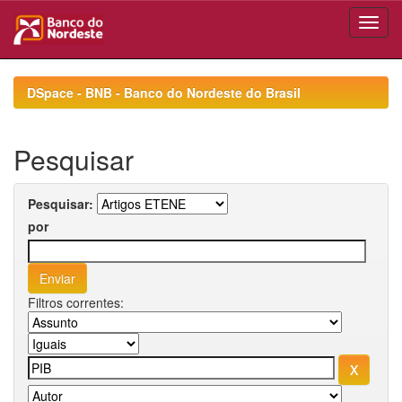
Skip
navigation
DSpace - BNB - Banco do Nordeste do Brasil
Pesquisar
Pesquisar:
por
Filtros correntes: