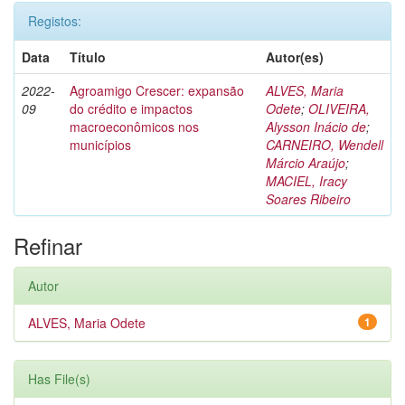
Registos:
Data
Título
Autor(es)
2022-
Agroamigo Crescer: expansão
ALVES, Maria
09
do crédito e impactos
Odete
;
OLIVEIRA,
macroeconômicos nos
Alysson Inácio de
;
municípios
CARNEIRO, Wendell
Márcio Araújo
;
MACIEL, Iracy
Soares Ribeiro
Refinar
Autor
ALVES, Maria Odete
1
Has File(s)