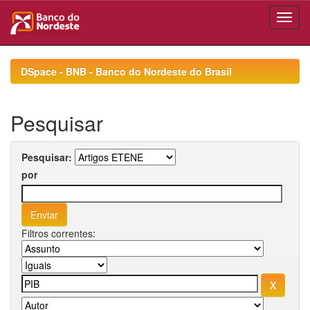
Skip
navigation
DSpace - BNB - Banco do Nordeste do Brasil
Pesquisar
Pesquisar:
por
Filtros correntes: