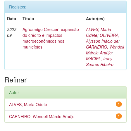
Registos:
Data
Título
Autor(es)
2022-
Agroamigo Crescer: expansão
ALVES, Maria
09
do crédito e impactos
Odete
;
OLIVEIRA,
macroeconômicos nos
Alysson Inácio de
;
municípios
CARNEIRO, Wendell
Márcio Araújo
;
MACIEL, Iracy
Soares Ribeiro
Refinar
Autor
ALVES, Maria Odete
1
CARNEIRO, Wendell Márcio Araújo
1