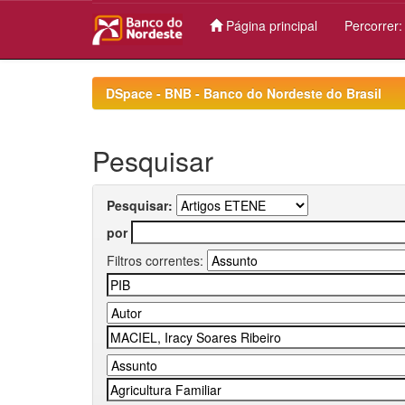
Página principal
Percorrer
Skip
navigation
DSpace - BNB - Banco do Nordeste do Brasil
Pesquisar
Pesquisar:
por
Filtros correntes: