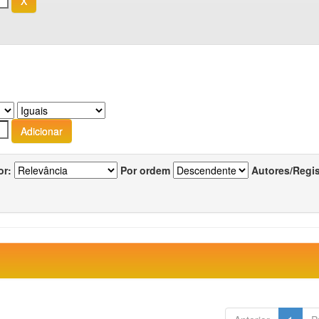
or:
Por ordem
Autores/Regi