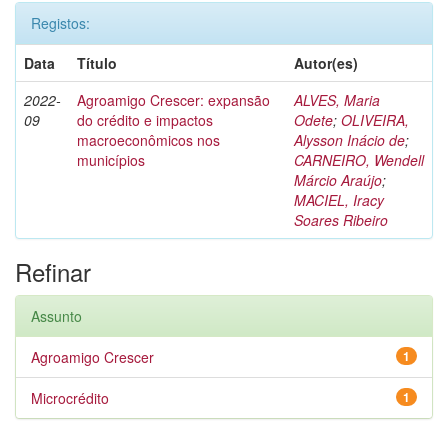
Registos:
Data
Título
Autor(es)
2022-
Agroamigo Crescer: expansão
ALVES, Maria
09
do crédito e impactos
Odete
;
OLIVEIRA,
macroeconômicos nos
Alysson Inácio de
;
municípios
CARNEIRO, Wendell
Márcio Araújo
;
MACIEL, Iracy
Soares Ribeiro
Refinar
Assunto
Agroamigo Crescer
1
Microcrédito
1