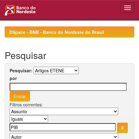
Skip
navigation
DSpace - BNB - Banco do Nordeste do Brasil
Pesquisar
Pesquisar:
por
Filtros correntes: