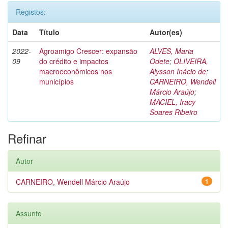
Registos:
Data
Título
Autor(es)
2022-
Agroamigo Crescer: expansão
ALVES, Maria
09
do crédito e impactos
Odete
;
OLIVEIRA,
macroeconômicos nos
Alysson Inácio de
;
municípios
CARNEIRO, Wendell
Márcio Araújo
;
MACIEL, Iracy
Soares Ribeiro
Refinar
Autor
CARNEIRO, Wendell Márcio Araújo
1
Assunto