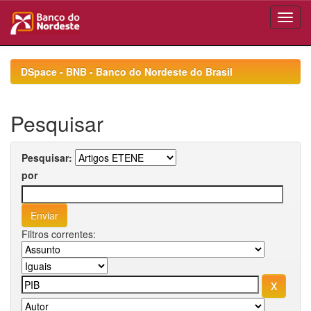
Skip
navigation
DSpace - BNB - Banco do Nordeste do Brasil
Pesquisar
Pesquisar:
por
Filtros correntes: