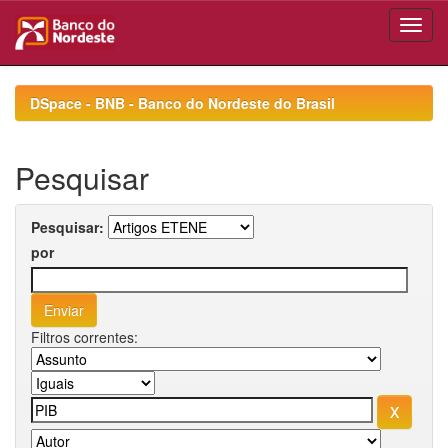
Skip
navigation
DSpace - BNB - Banco do Nordeste do Brasil
Pesquisar
Pesquisar:
por
Filtros correntes: