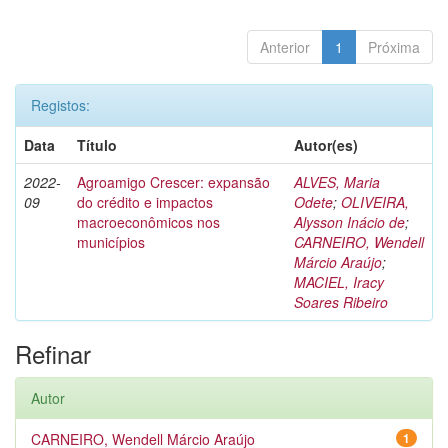
Anterior
1
Próxima
Registos:
Data
Título
Autor(es)
2022-
Agroamigo Crescer: expansão
ALVES, Maria
09
do crédito e impactos
Odete
;
OLIVEIRA,
macroeconômicos nos
Alysson Inácio de
;
municípios
CARNEIRO, Wendell
Márcio Araújo
;
MACIEL, Iracy
Soares Ribeiro
Refinar
Autor
CARNEIRO, Wendell Márcio Araújo
1