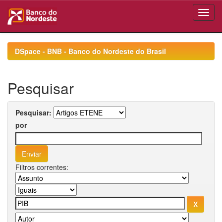
Skip
navigation
DSpace - BNB - Banco do Nordeste do Brasil
Pesquisar
Pesquisar:
por
Filtros correntes: