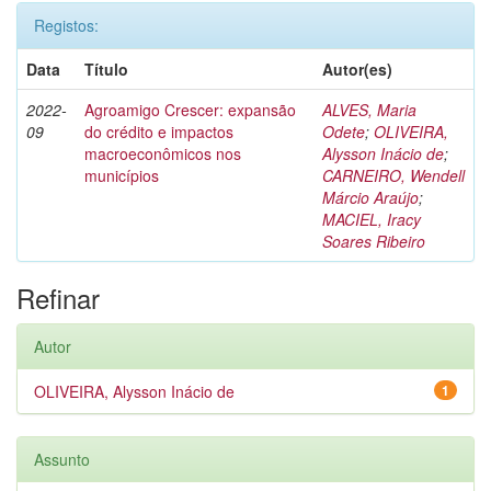
Registos:
Data
Título
Autor(es)
2022-
Agroamigo Crescer: expansão
ALVES, Maria
09
do crédito e impactos
Odete
;
OLIVEIRA,
macroeconômicos nos
Alysson Inácio de
;
municípios
CARNEIRO, Wendell
Márcio Araújo
;
MACIEL, Iracy
Soares Ribeiro
Refinar
Autor
OLIVEIRA, Alysson Inácio de
1
Assunto