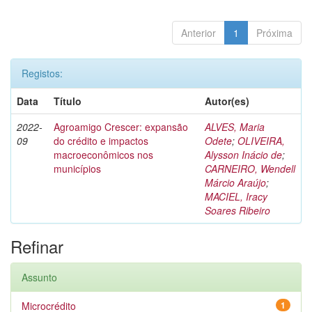
Anterior
1
Próxima
Registos:
Data
Título
Autor(es)
2022-
Agroamigo Crescer: expansão
ALVES, Maria
09
do crédito e impactos
Odete
;
OLIVEIRA,
macroeconômicos nos
Alysson Inácio de
;
municípios
CARNEIRO, Wendell
Márcio Araújo
;
MACIEL, Iracy
Soares Ribeiro
Refinar
Assunto
Microcrédito
1