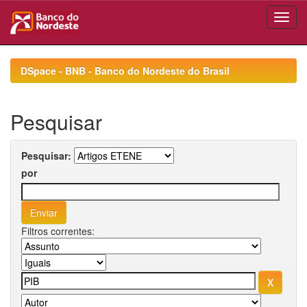
Skip
navigation
DSpace - BNB - Banco do Nordeste do Brasil
Pesquisar
Pesquisar:
por
Filtros correntes: