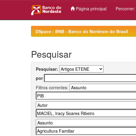
Página principal
Percorrer
Skip
navigation
DSpace - BNB - Banco do Nordeste do Brasil
Pesquisar
Pesquisar:
por
Filtros correntes: