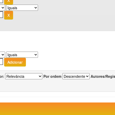
or:
Por ordem
Autores/Regi