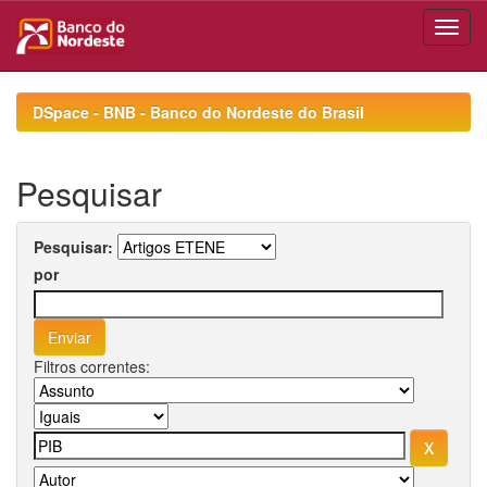
Skip
navigation
DSpace - BNB - Banco do Nordeste do Brasil
Pesquisar
Pesquisar:
por
Filtros correntes: