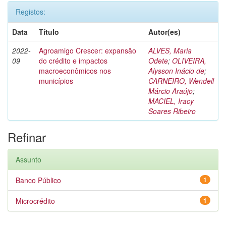
Registos:
Data
Título
Autor(es)
2022-
Agroamigo Crescer: expansão
ALVES, Maria
09
do crédito e impactos
Odete
;
OLIVEIRA,
macroeconômicos nos
Alysson Inácio de
;
municípios
CARNEIRO, Wendell
Márcio Araújo
;
MACIEL, Iracy
Soares Ribeiro
Refinar
Assunto
Banco Público
1
Microcrédito
1