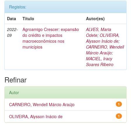
Registos:
Data
Título
Autor(es)
2022-
Agroamigo Crescer: expansão
ALVES, Maria
09
do crédito e impactos
Odete
;
OLIVEIRA,
macroeconômicos nos
Alysson Inácio de
;
municípios
CARNEIRO, Wendell
Márcio Araújo
;
MACIEL, Iracy
Soares Ribeiro
Refinar
Autor
CARNEIRO, Wendell Márcio Araújo
1
OLIVEIRA, Alysson Inácio de
1