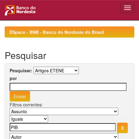
Skip
navigation
DSpace - BNB - Banco do Nordeste do Brasil
Pesquisar
Pesquisar:
por
Filtros correntes: