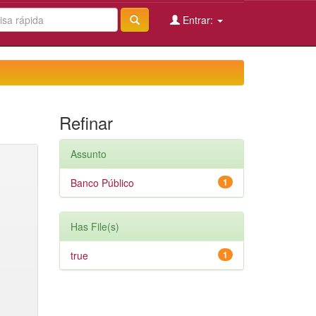
Entrar:
Refinar
Assunto
Banco Público
1
Has File(s)
true
1