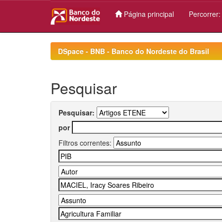
Página principal
Percorrer
Skip
navigation
DSpace - BNB - Banco do Nordeste do Brasil
Pesquisar
Pesquisar:
por
Filtros correntes: