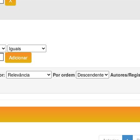
or:
Por ordem
Autores/Regi