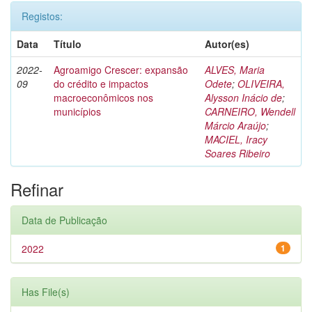
Registos:
Data
Título
Autor(es)
2022-
Agroamigo Crescer: expansão
ALVES, Maria
09
do crédito e impactos
Odete
;
OLIVEIRA,
macroeconômicos nos
Alysson Inácio de
;
municípios
CARNEIRO, Wendell
Márcio Araújo
;
MACIEL, Iracy
Soares Ribeiro
Refinar
Data de Publicação
2022
1
Has File(s)