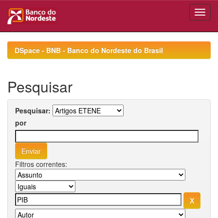
Skip
navigation
DSpace - BNB - Banco do Nordeste do Brasil
Pesquisar
Pesquisar:
por
Filtros correntes: